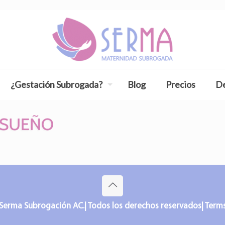
¿Gestación Subrogada?
Blog
Precios
De
Serma Subrogación AC.| Todos los derechos reservados| Terms o