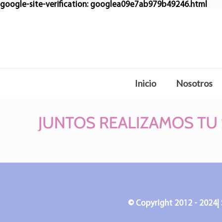
google-site-verification: googlea09e7ab979b49246.html
Inicio
Nosotros
© Copyright 2012 - 2024| 