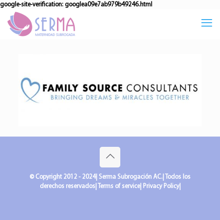
google-site-verification: googlea09e7ab979b49246.html
© Copyright 2012 - 2024| Serma Subrogación AC.| Todos los
derechos reservados| Terms of service| Privacy Policy|