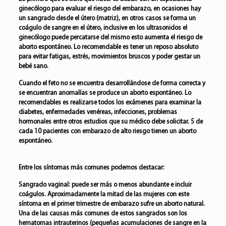
ginecólogo para evaluar el riesgo del embarazo, en ocasiones hay
un sangrado desde el útero (matriz), en otros casos se forma un
coágulo de sangre en el útero, inclusive en los ultrasonidos el
ginecólogo puede percatarse del mismo esto aumenta el riesgo de
aborto espontáneo. Lo recomendable es tener un reposo absoluto
para evitar fatigas, estrés, movimientos bruscos y poder gestar un
bebé sano.
Cuando el feto no se encuentra desarrollándose de forma correcta y
se encuentran anomalías se produce un aborto espontáneo. Lo
recomendables es realizarse todos los exámenes para examinar la
diabetes, enfermedades venéreas, infecciones, problemas
hormonales entre otros estudios que su médico debe solicitar. 5 de
cada 10 pacientes con embarazo de alto riesgo tienen un aborto
espontáneo.
Entre los síntomas más comunes podemos destacar
:
Sangrado vaginal:
puede ser más o menos abundante e incluir
coágulos. Aproximadamente la mitad de las mujeres con este
síntoma en el primer trimestre de embarazo sufre un aborto natural.
Una de las causas más comunes de estos sangrados son los
hematomas intrauterinos (pequeñas acumulaciones de sangre en la