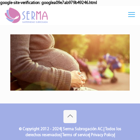
google-site-verification: googlea09e7ab979b49246.html
© Copyright 2012 - 2024| Serma Subrogación AC.| Todos los
derechos reservados| Terms of service| Privacy Policy|