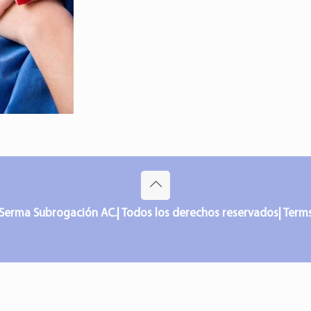
Serma Subrogación AC.| Todos los derechos reservados| Terms o