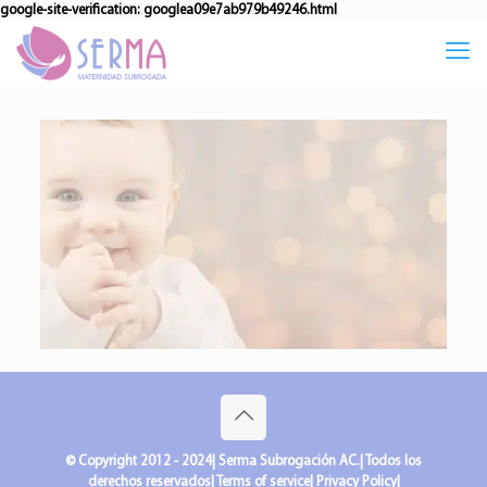
google-site-verification: googlea09e7ab979b49246.html
© Copyright 2012 - 2024| Serma Subrogación AC.| Todos los
derechos reservados| Terms of service| Privacy Policy|