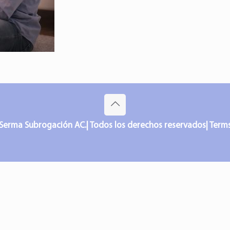
Serma Subrogación AC.| Todos los derechos reservados| Terms o