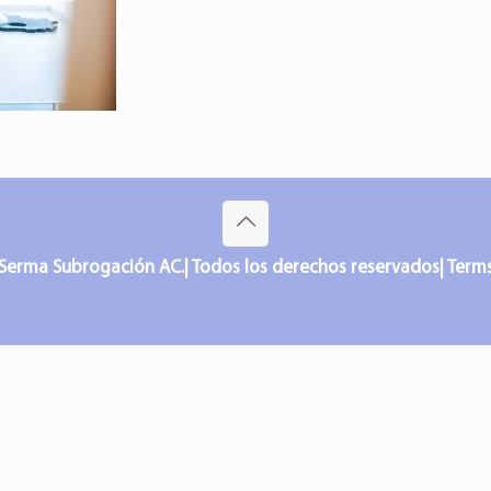
Serma Subrogación AC.| Todos los derechos reservados| Terms o