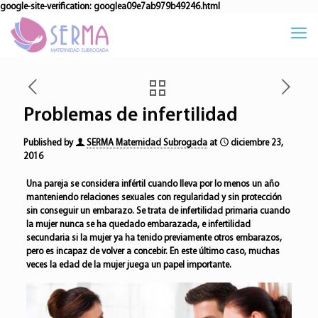
google-site-verification: googlea09e7ab979b49246.html
Problemas de infertilidad
Published by
SERMA Maternidad Subrogada
at
diciembre 23,
2016
Una pareja se considera infértil cuando lleva por lo menos un año
manteniendo relaciones sexuales con regularidad y sin protección
sin
conseguir un embarazo
. Se trata de
infertilidad primaria
cuando
la mujer nunca se ha quedado embarazada, e
infertilidad
secundaria
si la mujer ya ha tenido previamente otros embarazos,
pero es incapaz de volver a concebir. En este último caso, muchas
veces la edad de la mujer juega un papel importante.