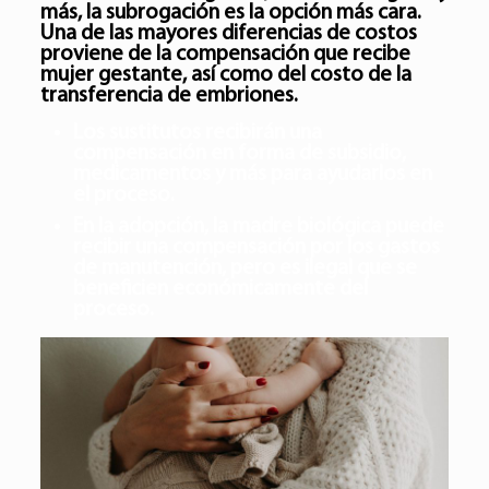
más, la subrogación es la opción más cara.
Una de las mayores diferencias de costos
proviene de la compensación que recibe
mujer gestante, así como del costo de la
transferencia de embriones.
Los sustitutos recibirán una
compensación en forma de subsidio,
medicamentos y más para ayudarlos en
el proceso.
En la adopción, la madre biológica puede
recibir una compensación por los gastos
de manutención, pero es ilegal que se
beneficien económicamente del
proceso.