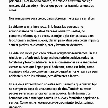
personas. En caso de no hacerlo, ese reinicio arrastrará consigo
rencores del pasado y miedos que podemos trasmitir a nuestros
niños.
Nos reiniciamos para crecer, para sobrevivir mejor, para ser felices
La vida no es una línea recta. Si lo fuera, las personas no
aprenderíamos de nuestros fracasos o nuestros éxitos, no
comprenderíamos que a veces, es mejor dejar ciertas cosas a un
lado, tomar senderos nuevos, dar un paso atrás para coger impulso,
sortear piedras en el camino, caer y levantarse de nuevo.
La vida son ciclos y en cada ciclo es obligatorio reiniciarnos. En ese
reinicio uno añade todo lo aprendido, todo lo positivo, todas las
fortalezas y tesoros interiores. A esas dimensiones se le añaden los
vientos nuevos que llegan por el horizonte, como ese bebé, como
esa nueva vida que como un mágico despertar nos empuja a seguir
adelante siendo los mismos, pero diferentes a la vez…
En ese viaje extraordinario no estás solo. Recuerda que criar un hijo
no siempre es cosa de uno, tampoco de dos. También nuestros
padres se reinician: ahora van a ser abuelos. También nuestros
hermanos van a tener que asumir un nuevo y fantástico papel: van a
ser tíos. Como ves, en ese proceso de crecimiento, todos salimos
ganando.