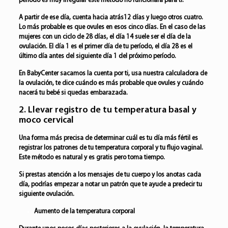
período es muy irregular este método no funcionará para ti.
A partir de ese día, cuenta hacia atrás12 días y luego otros cuatro.
Lo más probable es que ovules en esos cinco días. En el caso de las
mujeres con un ciclo de 28 días, el día 14 suele ser el día de la
ovulación. El día 1 es el primer día de tu período, el día 28 es el
último día antes del siguiente día 1 del próximo período.
En BabyCenter sacamos la cuenta por ti, usa nuestra calculadora de
la ovulación, te dice cuándo es más probable que ovules y cuándo
nacerá tu bebé si quedas embarazada.
2. Llevar registro de tu temperatura basal y
moco cervical
Una forma más precisa de determinar cuál es tu día más fértil es
registrar los patrones de tu temperatura corporal y tu flujo vaginal.
Este método es natural y es gratis pero toma tiempo.
Si prestas atención a los mensajes de tu cuerpo y los anotas cada
día, podrías empezar a notar un patrón que te ayude a predecir tu
siguiente ovulación.
Aumento de la temperatura corporal