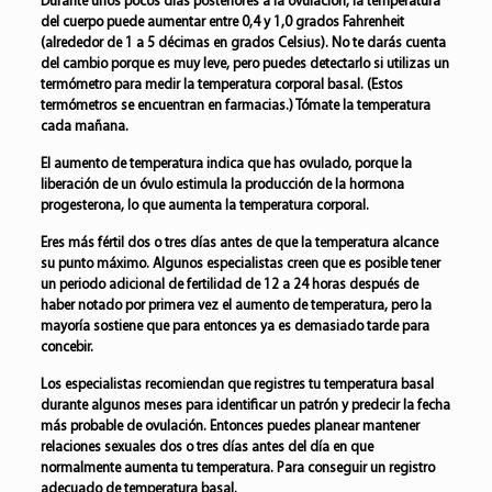
Durante unos pocos días posteriores a la ovulación, la temperatura
del cuerpo puede aumentar entre 0,4 y 1,0 grados Fahrenheit
(alrededor de 1 a 5 décimas en grados Celsius). No te darás cuenta
del cambio porque es muy leve, pero puedes detectarlo si utilizas un
termómetro para medir la temperatura corporal basal. (Estos
termómetros se encuentran en farmacias.) Tómate la temperatura
cada mañana.
El aumento de temperatura indica que has ovulado, porque la
liberación de un óvulo estimula la producción de la hormona
progesterona, lo que aumenta la temperatura corporal.
Eres más fértil dos o tres días antes de que la temperatura alcance
su punto máximo. Algunos especialistas creen que es posible tener
un periodo adicional de fertilidad de 12 a 24 horas después de
haber notado por primera vez el aumento de temperatura, pero la
mayoría sostiene que para entonces ya es demasiado tarde para
concebir.
Los especialistas recomiendan que registres tu temperatura basal
durante algunos meses para identificar un patrón y predecir la fecha
más probable de ovulación. Entonces puedes planear mantener
relaciones sexuales dos o tres días antes del día en que
normalmente aumenta tu temperatura. Para conseguir un registro
adecuado de temperatura basal.