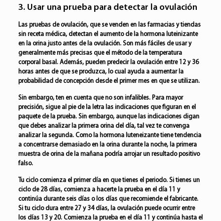
3. Usar una prueba para detectar la ovulación
Las pruebas de ovulación, que se venden en las farmacias y tiendas
sin receta médica, detectan el aumento de la hormona luteinizante
en la orina justo antes de la ovulación. Son más fáciles de usar y
generalmente más precisas que el método de la temperatura
corporal basal. Además, pueden predecir la ovulación entre 12 y 36
horas antes de que se produzca, lo cual ayuda a aumentar la
probabilidad de concepción desde el primer mes en que se utilizan.
Sin embargo, ten en cuenta que no son infalibles. Para mayor
precisión, sigue al pie de la letra las indicaciones que figuran en el
paquete de la prueba. Sin embargo, aunque las indicaciones digan
que debes analizar la primera orina del día, tal vez te convenga
analizar la segunda. Como la hormona luteneizante tiene tendencia
a concentrarse demasiado en la orina durante la noche, la primera
muestra de orina de la mañana podría arrojar un resultado positivo
falso.
Tu ciclo comienza el primer día en que tienes el periodo. Si tienes un
ciclo de 28 días, comienza a hacerte la prueba en el día 11 y
continúa durante seis días o los días que recomiende el fabricante.
Si tu ciclo dura entre 27 y 34 días, la ovulación puede ocurrir entre
los días 13 y 20. Comienza la prueba en el día 11 y continúa hasta el