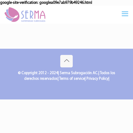
google-site-verification: googlea09e7ab979b49246.html
© Copyright 2012 - 2024| Serma Subrogación AC.| Todos los
derechos reservados| Terms of service| Privacy Policy|