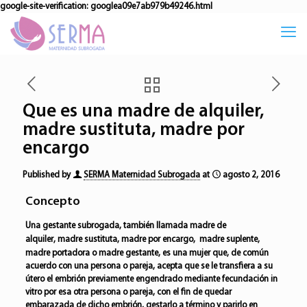
google-site-verification: googlea09e7ab979b49246.html
Que es una madre de alquiler,
madre sustituta, madre por
encargo
Published by
SERMA Maternidad Subrogada
at
agosto 2, 2016
Concepto
Una
gestante subrogada
,
también llamada
madre de
alquiler
,
madre sustituta
,
madre por encargo
,
madre suplente
,
madre portadora
o
madre gestante
, es una mujer que, de común
acuerdo con una persona o pareja, acepta que se le transfiera a su
útero el embrión previamente engendrado mediante fecundación in
vitro por esa otra persona o pareja, con el fin de quedar
embarazada de dicho embrión, gestarlo a término y parirlo en